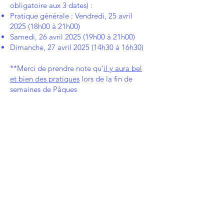
obligatoire aux 3 dates) :
Pratique générale : Vendredi, 25 avril
2025 (18h00 à 21h00)
Samedi, 26 avril 2025 (19h00 à 21h00)
Dimanche, 27 avril 2025 (14h30 à 16h30)
**Merci de prendre note qu’
il y aura bel
et bien des pratiques
lors de la fin de
semaines de Pâques
(19-21 avril 2025)
Tel que stipulé dans le formulaire
d’inscription de votre enfant, les patineurs
ne peuvent manquer plus d’une pratique
par numéro
par respect pour les
chorégraphes et les autres patineurs sur la
glace.
Les patineurs qui manqueront plus d’une
pratique par numéro seront retirés de
celui-ci.