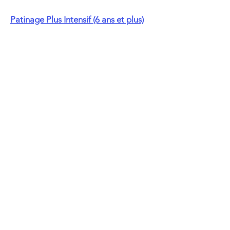
Patinage Plus Intensif (6 ans et plus)
Pour les patineurs motivés ayant 6 ans et
+ au
1er septembre 2025. Suivi en tout temps
par un entraîneur certifié, attention
particulière et progression plus
personnalisée à chaque patineur.
Coût :
200 $ (résidents de Saint-Lambert)
300 $ (non-résidents)
Durée: 20 semaines
Début = 6 septembre 2025
Fin = 21 février 2026
Horaire:
Samedi 9h55 à 10h40
STAR 1 (écusson 5 réussi et ne pas